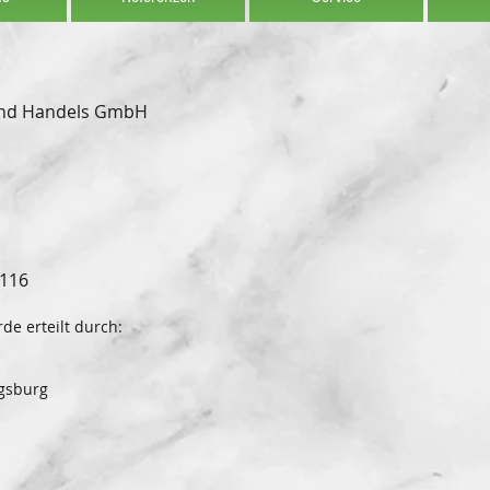
und Handels GmbH
7116
e erteilt durch:
ugsburg