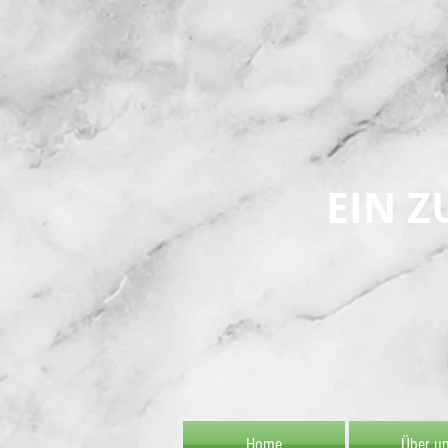
EIN Z
Home
Über u